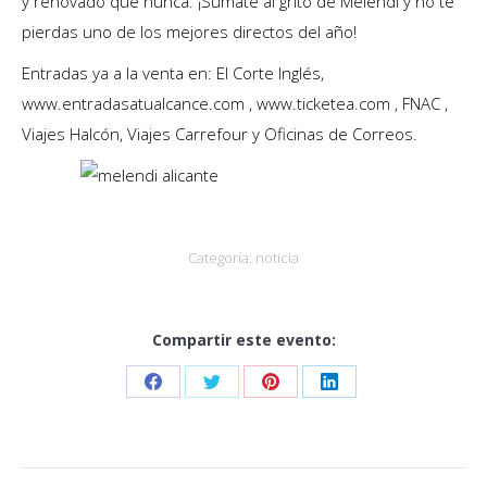
y renovado que nunca. ¡Súmate al grito de Melendi y no te
pierdas uno de los mejores directos del año!
Entradas ya a la venta en: El Corte Inglés,
www.entradasatualcance.com , www.ticketea.com , FNAC ,
Viajes Halcón, Viajes Carrefour y Oficinas de Correos.
Categoría:
noticia
Compartir este evento:
Share
Share
Share
Share
on
on
on
on
Facebook
Twitter
Pinterest
LinkedIn