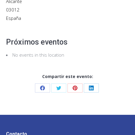
Alicante
03012
España
Próximos eventos
No events in this location
Compartir este evento:
Share
Share
Share
Share
on
on
on
on
Facebook
Twitter
Pinterest
LinkedIn
Contacto