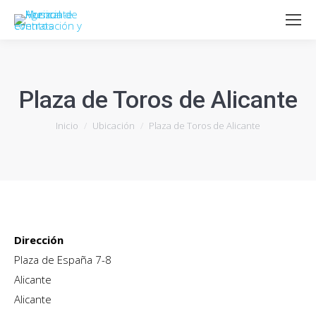
Plaza de Toros de Alicante
Estás aquí:
Inicio
Ubicación
Plaza de Toros de Alicante
Dirección
Plaza de España 7-8
Alicante
Alicante