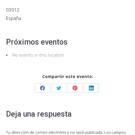
03012
España
Próximos eventos
No events in this location
Compartir este evento:
Share
Share
Share
Share
on
on
on
on
Facebook
Twitter
Pinterest
LinkedIn
Deja una respuesta
Tu dirección de correo electrónico no será publicada. Los campos