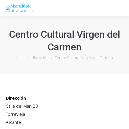
Centro Cultural Virgen del
Carmen
Estás aquí:
Inicio
Ubicación
Centro Cultural Virgen del Carmen
Dirección
Calle del Mar, 28
Torrevieja
Alicante