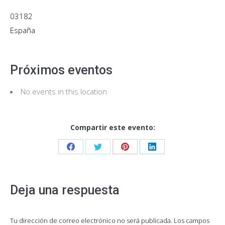
03182
España
Próximos eventos
No events in this location
Compartir este evento:
Share
Share
Share
Share
on
on
on
on
Facebook
Twitter
Pinterest
LinkedIn
Deja una respuesta
Tu dirección de correo electrónico no será publicada. Los campos