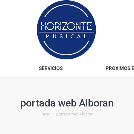
Inicio
CONÓCENOS
SERVICIOS
SERVICIOS
PROXIMOS 
portada web Alboran
Estás aquí:
Inicio
portada web Alboran