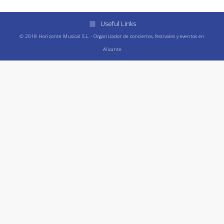
Useful Links
© 2018 Horizonte Musical S.L. - Organizador de conciertos, festivales y eventos en
Alicante