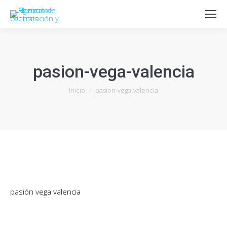
pasion-vega-valencia
Estás aquí:
Inicio
pasion-vega-valencia
pasión vega valencia