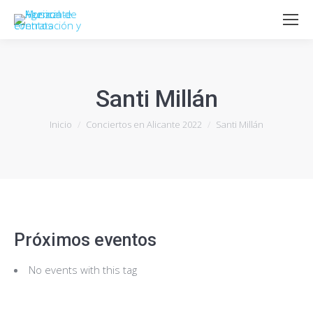
Santi Millán
Estás aquí:
Inicio
Conciertos en Alicante 2022
Santi Millán
Próximos eventos
No events with this tag