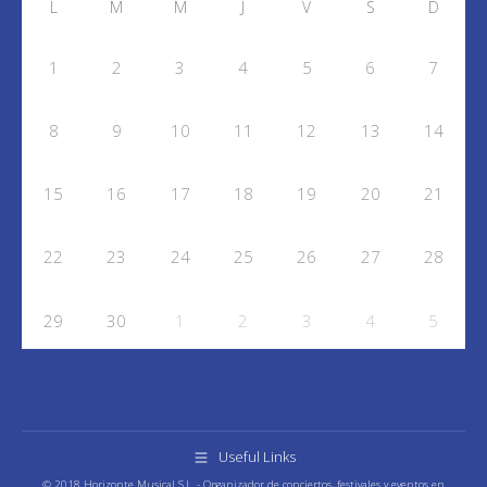
L
M
M
J
V
S
D
1
2
3
4
5
6
7
8
9
10
11
12
13
14
15
16
17
18
19
20
21
22
23
24
25
26
27
28
29
30
1
2
3
4
5
Useful Links
© 2018 Horizonte Musical S.L. - Organizador de conciertos, festivales y eventos en