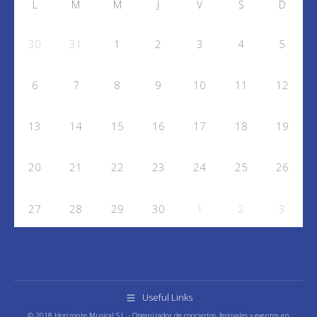
L
M
M
J
V
S
D
30
31
1
2
3
4
5
6
7
8
9
10
11
12
13
14
15
16
17
18
19
20
21
22
23
24
25
26
27
28
29
30
1
2
3
Useful Links
© 2018 Horizonte Musical S.L. - Organizador de conciertos, festivales y eventos en