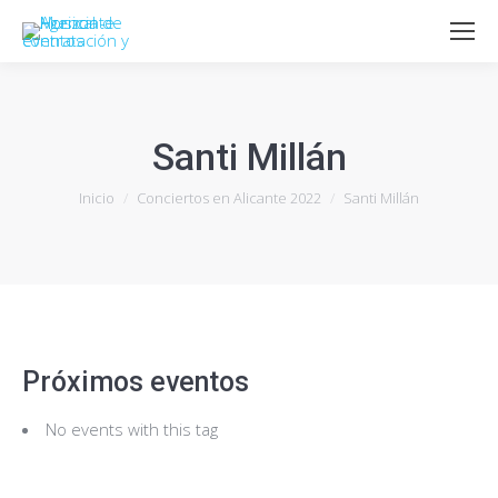
Santi Millán
Estás aquí:
Inicio
Conciertos en Alicante 2022
Santi Millán
Próximos eventos
No events with this tag