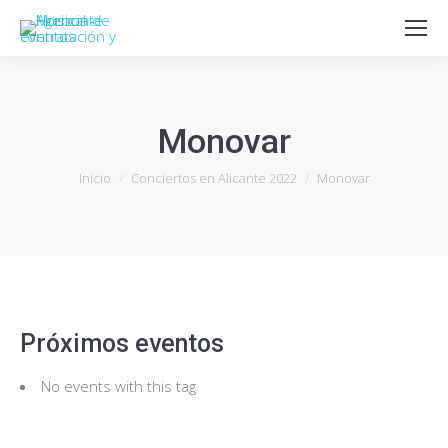
Monovar
Estás aquí:
Inicio
Conciertos en Alicante 2022
Monovar
Próximos eventos
No events with this tag