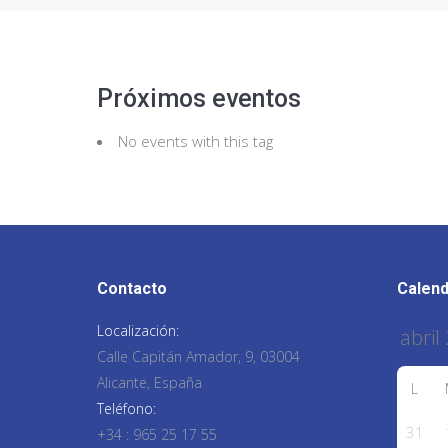
Próximos eventos
No events with this tag
Contacto
Calend
Localización:
Calle Capitán Amador, 9, 03004
Alicante, España
L
Teléfono:
31
+34 : 965 25 17 55