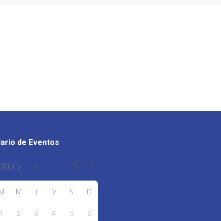
ario de Eventos
M
M
J
V
S
D
1
2
3
4
5
6