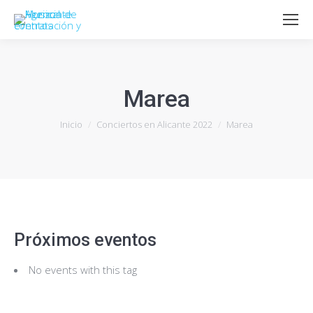
Marea
Estás aquí:
Inicio
Conciertos en Alicante 2022
Marea
Próximos eventos
No events with this tag