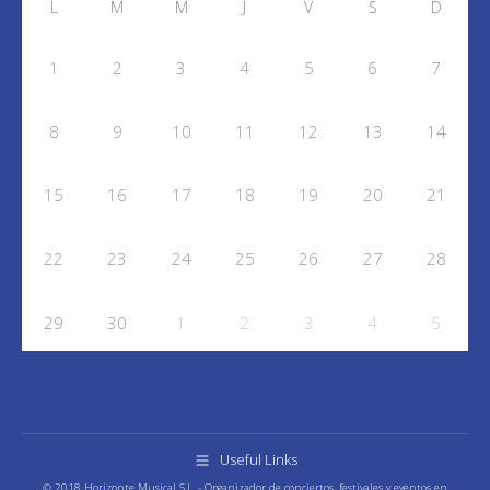
L
M
M
J
V
S
D
1
2
3
4
5
6
7
8
9
10
11
12
13
14
15
16
17
18
19
20
21
22
23
24
25
26
27
28
29
30
1
2
3
4
5
Useful Links
© 2018 Horizonte Musical S.L. - Organizador de conciertos, festivales y eventos en