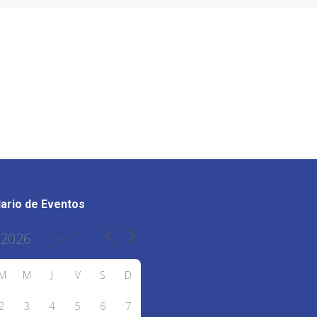
ario de Eventos
M
M
J
V
S
D
2
3
4
5
6
7