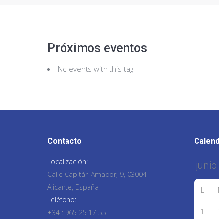
Próximos eventos
No events with this tag
Contacto
Calend
Localización:
Calle Capitán Amador, 9, 03004
Alicante, España
L
Teléfono:
1
+34 : 965 25 17 55