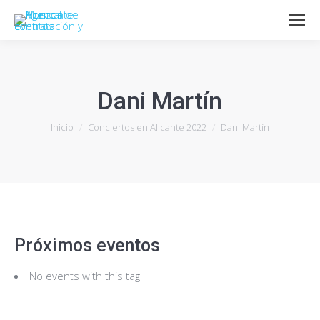
Dani Martín
Estás aquí:
Inicio
Conciertos en Alicante 2022
Dani Martín
Próximos eventos
No events with this tag