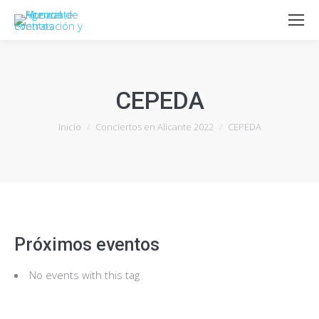
CEPEDA
Estás aquí:
Inicio
Conciertos en Alicante 2022
CEPEDA
Próximos eventos
No events with this tag