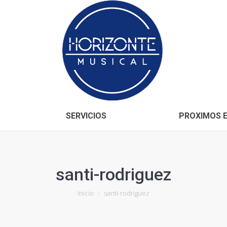
Inicio
CONÓCENOS
SERVICIOS
SERVICIOS
PROXIMOS 
santi-rodriguez
Estás aquí:
Inicio
santi-rodriguez