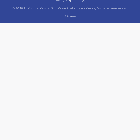
Useful Links
© 2018 Horizonte Musical S.L. - Organizador de conciertos, festivales y eventos en
Alicante