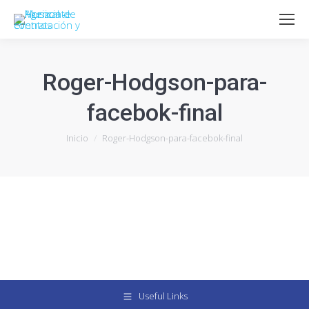
Roger-Hodgson-para-
facebok-final
Estás aquí:
Inicio
Roger-Hodgson-para-facebok-final
Useful Links