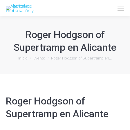
Roger Hodgson of
Supertramp en Alicante
Estás aquí:
Inicio
Evento
Roger Hodgson of Supertramp en…
Roger Hodgson of
Supertramp en Alicante