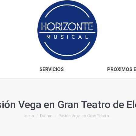
Inicio
CONÓCENOS
SERVICIOS
SERVICIOS
PROXIMOS 
ión Vega en Gran Teatro de E
Estás aquí:
Inicio
Evento
Pasión Vega en Gran Teatro…