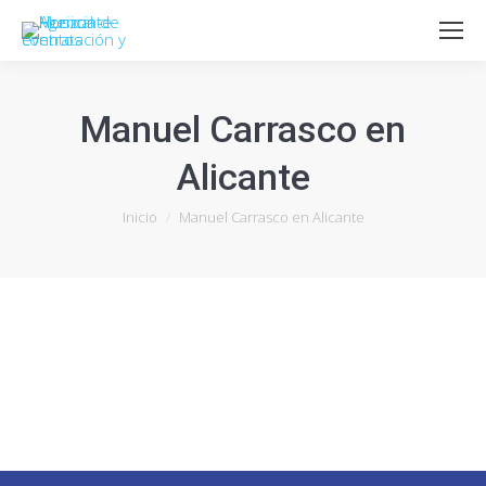
Manuel Carrasco en
Alicante
Estás aquí:
Inicio
Manuel Carrasco en Alicante