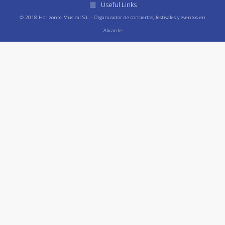
Useful Links
© 2018 Horizonte Musical S.L. - Organizador de conciertos, festivales y eventos en
Alicante