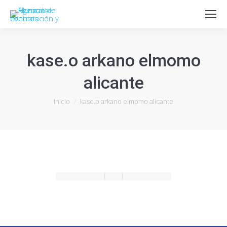
kase.o arkano elmomo
alicante
Estás aquí:
Inicio
kase.o arkano elmomo alicante