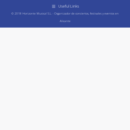
Useful Links
© 2018 Horizonte Musical S.L. - Organizador de conciertos, festivales y eventos en
Alicante