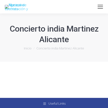
Concierto india Martinez
Alicante
Estás aquí:
Inicio
Concierto india Martinez Alicante
Useful Links