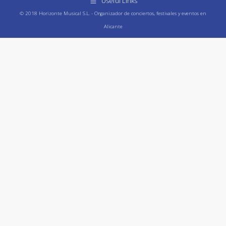
Useful Links
© 2018 Horizonte Musical S.L. - Organizador de conciertos, festivales y eventos en
Alicante