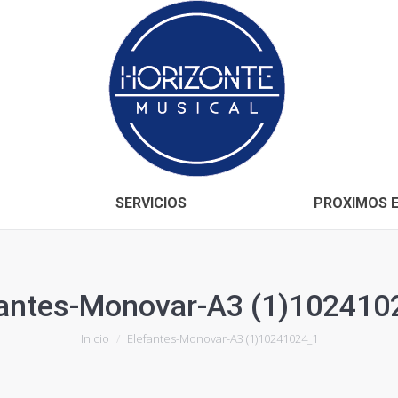
Inicio
CONÓCENOS
SERVICIOS
SERVICIOS
PROXIMOS 
fantes-Monovar-A3 (1)102410
Estás aquí:
Inicio
Elefantes-Monovar-A3 (1)10241024_1