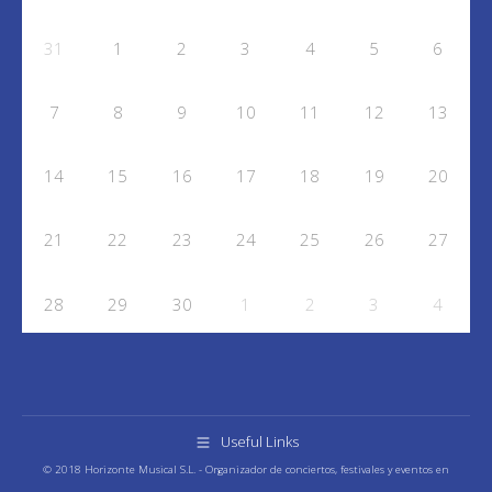
31
1
2
3
4
5
6
7
8
9
10
11
12
13
14
15
16
17
18
19
20
21
22
23
24
25
26
27
28
29
30
1
2
3
4
Useful Links
© 2018 Horizonte Musical S.L. - Organizador de conciertos, festivales y eventos en