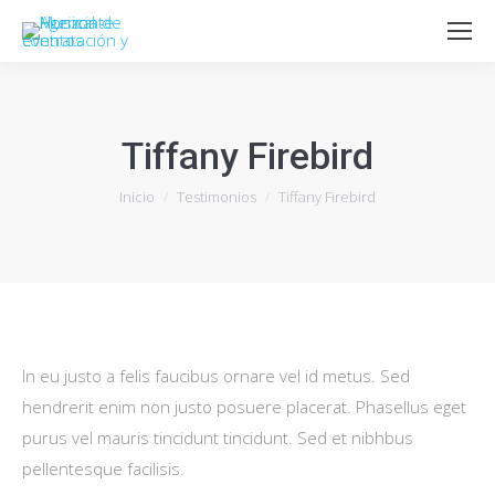
Tiffany Firebird
Estás aquí:
Inicio
Testimonios
Tiffany Firebird
In eu justo a felis faucibus ornare vel id metus. Sed
hendrerit enim non justo posuere placerat. Phasellus eget
purus vel mauris tincidunt tincidunt. Sed et nibhbus
pellentesque facilisis.