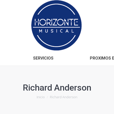
Inicio
CONÓCENOS
SERVICIOS
SERVICIOS
PROXIMOS 
Richard Anderson
Estás aquí:
Inicio
Richard Anderson