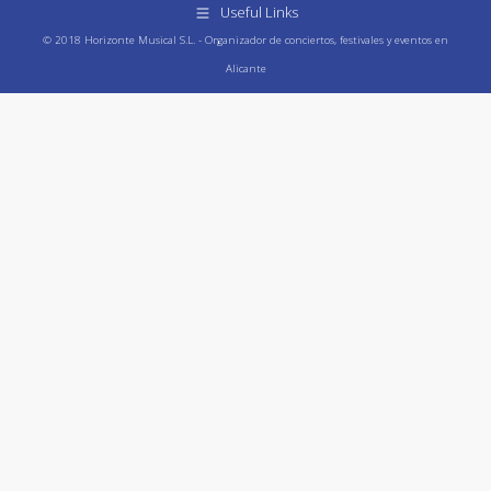
Useful Links
© 2018 Horizonte Musical S.L. - Organizador de conciertos, festivales y eventos en
Alicante