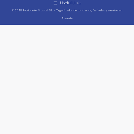
Useful Links
© 2018 Horizonte Musical S.L. - Organizador de conciertos, festivales y eventos en
Alicante