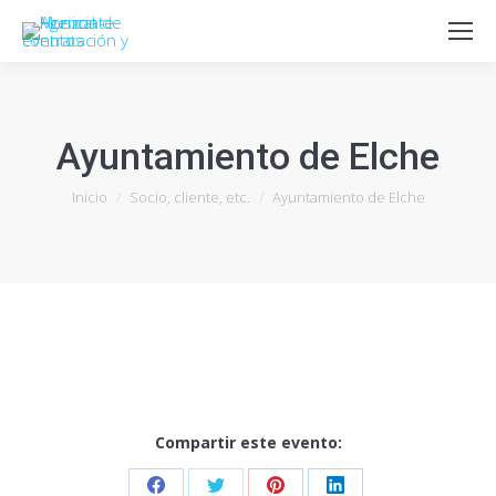
Ayuntamiento de Elche
Estás aquí:
Inicio
Socio, cliente, etc.
Ayuntamiento de Elche
Compartir este evento: