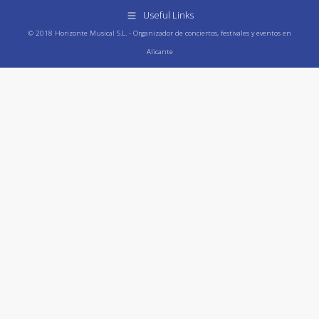
Useful Links
© 2018 Horizonte Musical S.L. - Organizador de conciertos, festivales y eventos en
Alicante