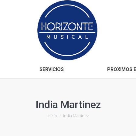
Inicio
CONÓCENOS
SERVICIOS
SERVICIOS
PROXIMOS 
India Martinez
Estás aquí:
Inicio
India Martinez