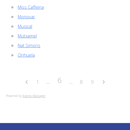
Miss Caffeina
Monovar
Musical
Mutxamel
Nat Simons
Orihuela
6
1
8
9
Powered by
Events Manager