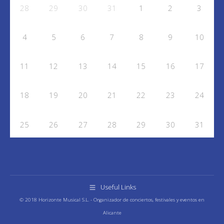
28
29
30
31
1
2
3
4
5
6
7
8
9
10
11
12
13
14
15
16
17
18
19
20
21
22
23
24
25
26
27
28
29
30
31
Useful Links
© 2018 Horizonte Musical S.L. - Organizador de conciertos, festivales y eventos en
Alicante