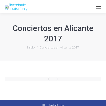
Conciertos en Alicante
2017
Estás aquí:
Inicio
Conciertos en Alicante 2017
Useful Links