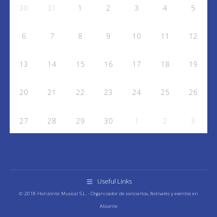
30
31
1
2
3
4
5
6
7
8
9
10
11
12
13
14
15
16
17
18
19
20
21
22
23
24
25
26
27
28
29
30
1
2
3
Useful Links
© 2018 Horizonte Musical S.L. - Organizador de conciertos, festivales y eventos en
Alicante