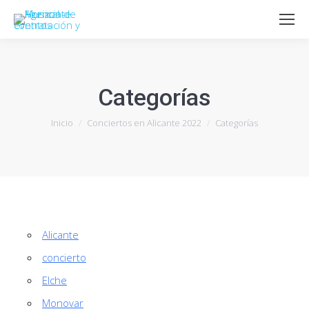
Categorías
Estás aquí:
Inicio
Conciertos en Alicante 2022
Categorías
Alicante
concierto
Elche
Monovar