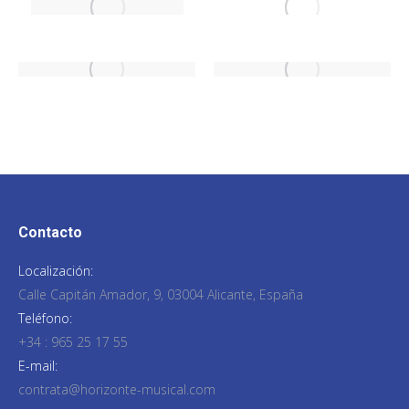
Contacto
Localización:
Calle Capitán Amador, 9, 03004 Alicante, España
Teléfono:
+34 : 965 25 17 55
E-mail:
contrata@horizonte-musical.com